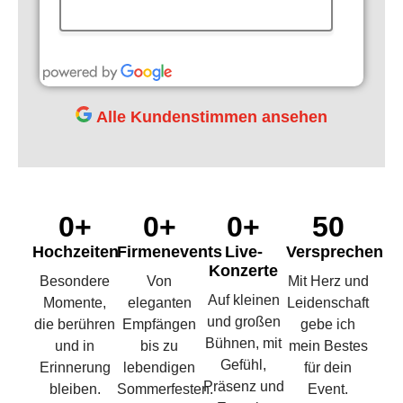
Alle Kundenstimmen ansehen
0
+
0
+
0
+
50
Hochzeiten
Firmenevents
Live-
Versprechen
Konzerte
Besondere
Von
Mit Herz und
Auf kleinen
Momente,
eleganten
Leidenschaft
und großen
die berühren
Empfängen
gebe ich
Bühnen, mit
und in
bis zu
mein Bestes
Gefühl,
Erinnerung
lebendigen
für dein
Präsenz und
bleiben.
Sommerfesten.
Event.