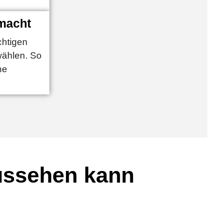
 macht
chtigen
wählen. So
he
aussehen kann