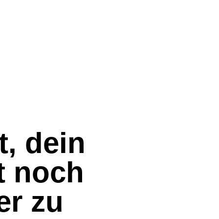
t, dein
t noch
er zu