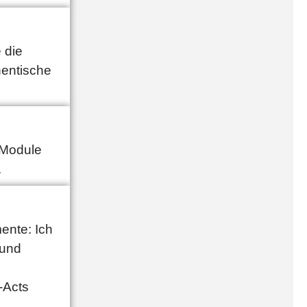
 die
hentische
-Module
.
ente: Ich
 und
-Acts