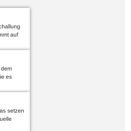
challung
immt auf
t dem
ie es
ras setzen
uelle