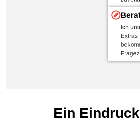
Berat
Ich unt
Extras
bekomm
Fragez
Ein Eindruck