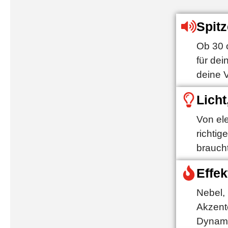
Spit
Ob 30 
für dei
deine V
Lich
Von el
richti
braucht
Effe
Nebel,
Akzent
Dynami