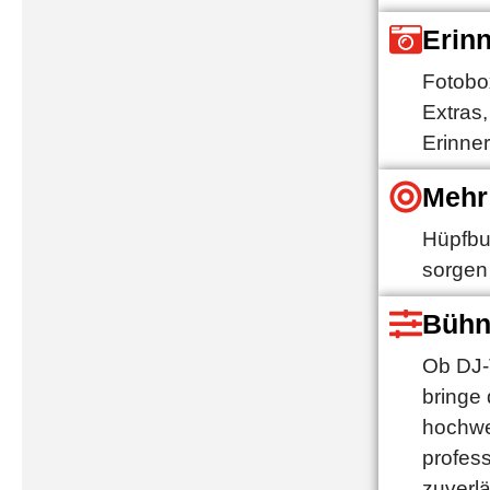
Erinn
Fotobo
Extras,
Erinne
Mehr
Hüpfbu
sorgen
Bühn
Ob DJ-
bringe
hochwer
profes
zuverl